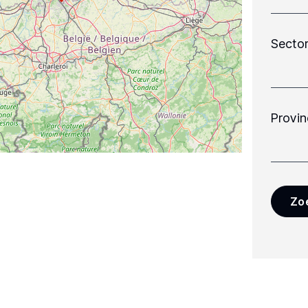
Secto
Provin
Zo