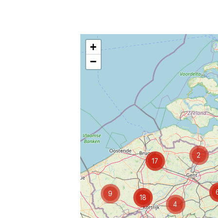
+
−
2
17
9
18
4