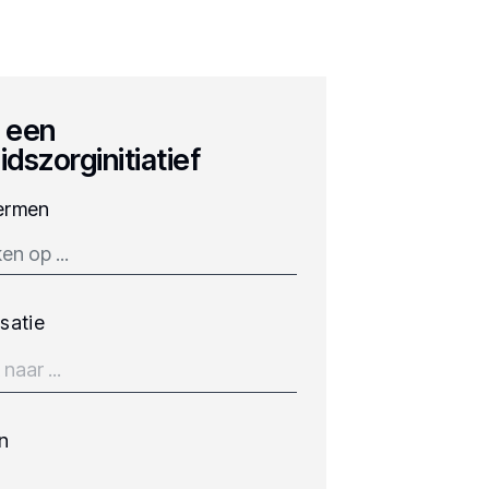
 een
idszorginitiatief
ermen
satie
n