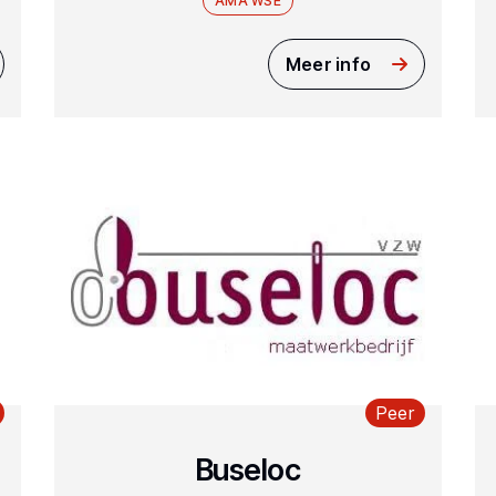
AMA WSE
Meer info
Peer
Buseloc