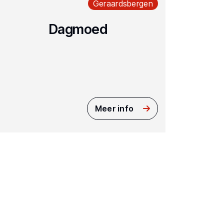
Geraardsbergen
Dagmoed
Meer info