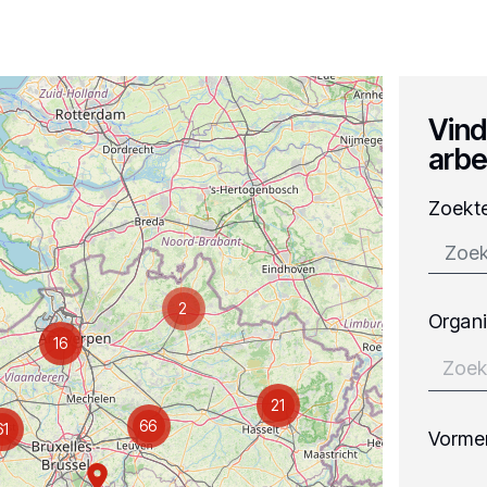
Vind
arbe
Zoekt
2
Organi
16
21
66
61
Vorme