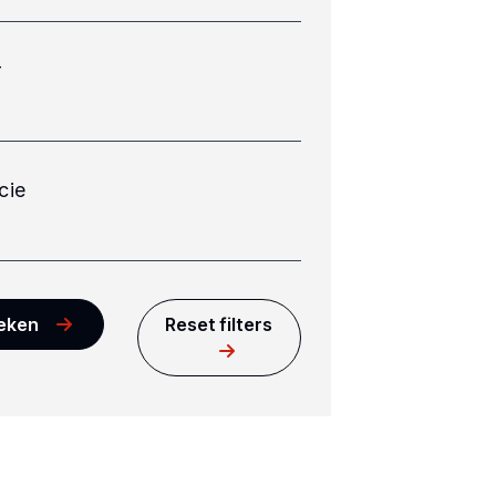
r
cie
eken
Reset filters