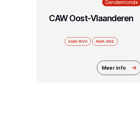
Dendermonde
CAW Oost-Vlaanderen
AMA WVG
AMA WSE
Meer info