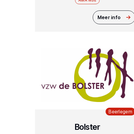
AMA WSE
Meer info
Beerlegem
Bolster