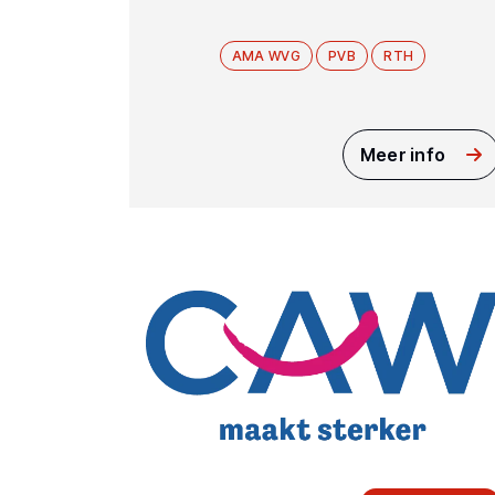
AMA WVG
PVB
RTH
Meer info