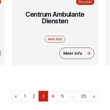
Brussel
Centrum Ambulante
Diensten
AMA WSE
Meer info
«
1
2
3
4
5
…
25
»